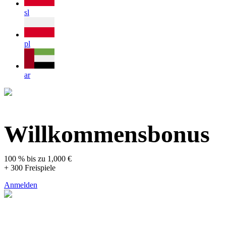
sl
pl
ar
Willkommensbonus
100 % bis zu 1,000 €
+ 300 Freispiele
Anmelden